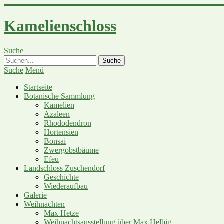
Kamelienschloss
Suche
Suche
Menü
Startseite
Botanische Sammlung
Kamelien
Azaleen
Rhododendron
Hortensien
Bonsai
Zwergobstbäume
Efeu
Landschloss Zuschendorf
Geschichte
Wiederaufbau
Galerie
Weihnachten
Max Hetze
Weihnachtsausstellung über Max Helbig