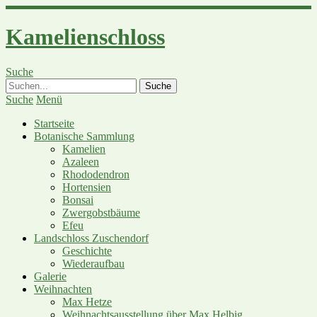
Kamelienschloss
Suche
Suche
Menü
Startseite
Botanische Sammlung
Kamelien
Azaleen
Rhododendron
Hortensien
Bonsai
Zwergobstbäume
Efeu
Landschloss Zuschendorf
Geschichte
Wiederaufbau
Galerie
Weihnachten
Max Hetze
Weihnachtsausstellung über Max Helbig