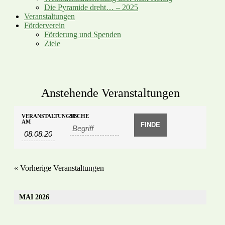
Die Pyramide dreht… – 2025
Veranstaltungen
Förderverein
Förderung und Spenden
Ziele
Anstehende Veranstaltungen
Veranstaltungen
Veranstaltungen
VERANSTALTUNGEN
SUCHE
Suche
AM
Suche
und
Ansichten,
Navigation
«
Vorherige Veranstaltungen
MAI 2026