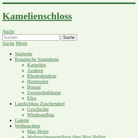
Kamelienschloss
Suche
Suche
Menü
Startseite
Botanische Sammlung
Kamelien
Azaleen
Rhododendron
Hortensien
Bonsai
Zwergobstbäume
Efeu
Landschloss Zuschendorf
Geschichte
Wiederaufbau
Galerie
Weihnachten
Max Hetze
Weihnachtsausstellung über Max Helbig