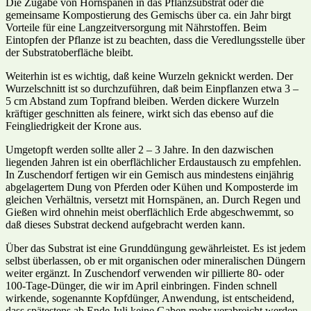
Die Zugabe von Hornspänen in das Pflanzsubstrat oder die
gemeinsame Kompostierung des Gemischs über ca. ein Jahr birgt
Vorteile für eine Langzeitversorgung mit Nährstoffen. Beim
Eintopfen der Pflanze ist zu beachten, dass die Veredlungsstelle über
der Substratoberfläche bleibt.
Weiterhin ist es wichtig, daß keine Wurzeln geknickt werden. Der
Wurzelschnitt ist so durchzuführen, daß beim Einpflanzen etwa 3 –
5 cm Abstand zum Topfrand bleiben. Werden dickere Wurzeln
kräftiger geschnitten als feinere, wirkt sich das ebenso auf die
Feingliedrigkeit der Krone aus.
Umgetopft werden sollte aller 2 – 3 Jahre. In den dazwischen
liegenden Jahren ist ein oberflächlicher Erdaustausch zu empfehlen.
In Zuschendorf fertigen wir ein Gemisch aus mindestens einjährig
abgelagertem Dung von Pferden oder Kühen und Komposterde im
gleichen Verhältnis, versetzt mit Hornspänen, an. Durch Regen und
Gießen wird ohnehin meist oberflächlich Erde abgeschwemmt, so
daß dieses Substrat deckend aufgebracht werden kann.
Über das Substrat ist eine Grunddüngung gewährleistet. Es ist jedem
selbst überlassen, ob er mit organischen oder mineralischen Düngern
weiter ergänzt. In Zuschendorf verwenden wir pillierte 80- oder
100-Tage-Dünger, die wir im April einbringen. Finden schnell
wirkende, sogenannte Kopfdünger, Anwendung, ist entscheidend,
dass spätestens ab Ende Juli keine Gaben mehr verabreicht werden