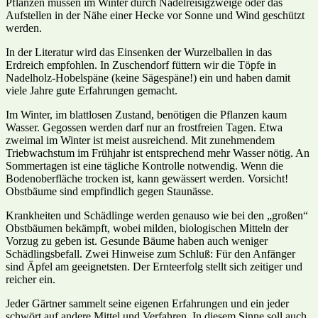
Pflanzen müssen im Winter durch Nadelreisigzweige oder das
Aufstellen in der Nähe einer Hecke vor Sonne und Wind geschützt
werden.
In der Literatur wird das Einsenken der Wurzelballen in das
Erdreich empfohlen. In Zuschendorf füttern wir die Töpfe in
Nadelholz-Hobelspäne (keine Sägespäne!) ein und haben damit
viele Jahre gute Erfahrungen gemacht.
Im Winter, im blattlosen Zustand, benötigen die Pflanzen kaum
Wasser. Gegossen werden darf nur an frostfreien Tagen. Etwa
zweimal im Winter ist meist ausreichend. Mit zunehmendem
Triebwachstum im Frühjahr ist entsprechend mehr Wasser nötig. An
Sommertagen ist eine tägliche Kontrolle notwendig. Wenn die
Bodenoberfläche trocken ist, kann gewässert werden. Vorsicht!
Obstbäume sind empfindlich gegen Staunässe.
Krankheiten und Schädlinge werden genauso wie bei den „großen“
Obstbäumen bekämpft, wobei milden, biologischen Mitteln der
Vorzug zu geben ist. Gesunde Bäume haben auch weniger
Schädlingsbefall. Zwei Hinweise zum Schluß: Für den Anfänger
sind Äpfel am geeignetsten. Der Ernteerfolg stellt sich zeitiger und
reicher ein.
Jeder Gärtner sammelt seine eigenen Erfahrungen und ein jeder
schwört auf andere Mittel und Verfahren. In diesem Sinne soll auch