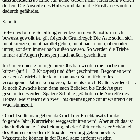
dürfen. Die Ausreife des Holzes und damit die Frosthärte würden
dadurch gefährdet.
Schnitt
Sofern es für die Schaffung einer bestimmten Kunstform nicht
bewusst gewollt ist, gilt folgende Grundregel: Die Äste sollen sich
nicht kreuzen, nicht parallel gehen, nicht nach innen, oben oder
unten, sondern immer nach außen weisen. So werden die Triebe
immer auf Augen (Knospen) nach außen geschnitten.
Im Unterschied zum regulären Obstbau werden die Triebe nur
kürzer (auf 1 – 2 Knospen) und öfter geschnitten. Begonnen wird
vor dem Austrieb. Hier kann man auch Schnittfehler des
vergangenen Jahres korrigieren, da nichts durch Blätter verdeckt ist.
Je nach Zuwachs kann dann nach Belieben bis Ende August
geschnitten werden. Spätere Schnitte gefährden die Ausreife des
Holzes. Meist reicht ein zwei- bis dreimaliger Schnitt während der
Wachstumszeit.
Obacht sollte man geben, daß nicht der Fruchtansatz für das
folgende Jahr (Kurztriebe) weggeschnitten wird. Aber auch das ist
eine individuelle Entscheidung, ob der Gärtner eher der Schönheit
des Baumes oder dem Ertrag den Vorrang geben möchte.
Wassertriebe können in der Regel ganz entfernt werden.