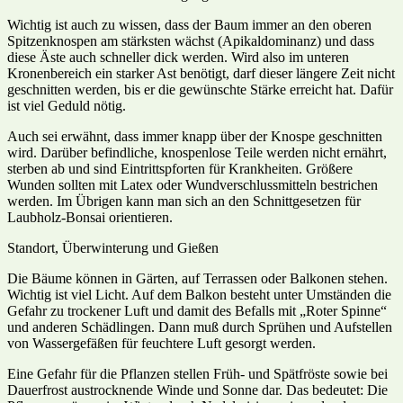
Wichtig ist auch zu wissen, dass der Baum immer an den oberen
Spitzenknospen am stärksten wächst (Apikaldominanz) und dass
diese Äste auch schneller dick werden. Wird also im unteren
Kronenbereich ein starker Ast benötigt, darf dieser längere Zeit nicht
geschnitten werden, bis er die gewünschte Stärke erreicht hat. Dafür
ist viel Geduld nötig.
Auch sei erwähnt, dass immer knapp über der Knospe geschnitten
wird. Darüber befindliche, knospenlose Teile werden nicht ernährt,
sterben ab und sind Eintrittspforten für Krankheiten. Größere
Wunden sollten mit Latex oder Wundverschlussmitteln bestrichen
werden. Im Übrigen kann man sich an den Schnittgesetzen für
Laubholz-Bonsai orientieren.
Standort, Überwinterung und Gießen
Die Bäume können in Gärten, auf Terrassen oder Balkonen stehen.
Wichtig ist viel Licht. Auf dem Balkon besteht unter Umständen die
Gefahr zu trockener Luft und damit des Befalls mit „Roter Spinne“
und anderen Schädlingen. Dann muß durch Sprühen und Aufstellen
von Wassergefäßen für feuchtere Luft gesorgt werden.
Eine Gefahr für die Pflanzen stellen Früh- und Spätfröste sowie bei
Dauerfrost austrocknende Winde und Sonne dar. Das bedeutet: Die